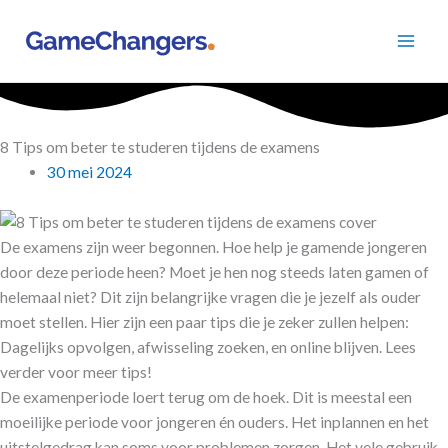
Ga
naar
de
inhoud
8 Tips om beter te studeren tijdens de examens
30 mei 2024
De examens zijn weer begonnen. Hoe help je gamende jongeren
door deze periode heen? Moet je hen nog steeds laten gamen of
helemaal niet? Dit zijn belangrijke vragen die je jezelf als ouder
moet stellen. Hier zijn een paar tips die je zeker zullen helpen:
Dagelijks opvolgen, afwisseling zoeken, en online blijven. Lees
verder voor meer tips!
De examenperiode loert terug om de hoek. Dit is meestal een
moeilijke periode voor jongeren én ouders. Het inplannen en het
uitstelgedrag kan soms voor problemen zorgen. Het vele gebruik