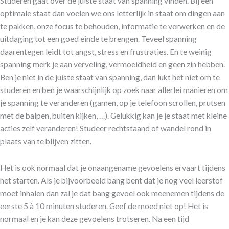
Studeren gaat over de juiste staat van spanning vinden. Bij een
optimale staat dan voelen we ons letterlijk in staat om dingen aan
te pakken, onze focus te behouden, informatie te verwerken en de
uitdaging tot een goed einde te brengen. Teveel spanning
daarentegen leidt tot angst, stress en frustraties. En te weinig
spanning merk je aan verveling, vermoeidheid en geen zin hebben.
Ben je niet in de juiste staat van spanning, dan lukt het niet om te
studeren en ben je waarschijnlijk op zoek naar allerlei manieren om
je spanning te veranderen (gamen, op je telefoon scrollen, prutsen
met de balpen, buiten kijken, …). Gelukkig kan je je staat met kleine
acties zelf veranderen! Studeer rechtstaand of wandel rond in
plaats van te blijven zitten.
Het is ook normaal dat je onaangename gevoelens ervaart tijdens
het starten. Als je bijvoorbeeld bang bent dat je nog veel leerstof
moet inhalen dan zal je dat bang gevoel ook meenemen tijdens de
eerste 5 à 10 minuten studeren. Geef de moed niet op! Het is
normaal en je kan deze gevoelens trotseren. Na een tijd