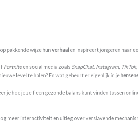
 op pakkende wijze hun
verhaal
en inspireert jongeren naar e
of
Fortnite
en social media zoals
SnapChat
,
Instagram
,
TikTok
ieuwe level te halen? En wat gebeurt er eigenlijk in je
hersen
r je hoe je zelf een gezonde balans kunt vinden tussen online 
nog meer interactiviteit en uitleg over verslavende mechani