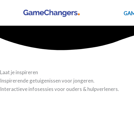
Ga
naar
GAM
de
inhoud
Laat je inspireren
Inspirerende getuigenissen voor jongeren.
Interactieve infosessies voor ouders & hulpverleners.