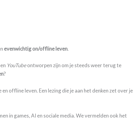
en
evenwichtig on/offline leven
.
, en
YouTube
ontworpen zijn om je steeds weer terug te
en
?
en offline leven. Een lezing die je aan het denken zet over je
smen in games, AI en sociale media. We vermelden ook het