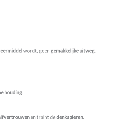
leermiddel
wordt, geen
gemakkelijke uitweg
.
che houding
.
elfvertrouwen
en traint de
denkspieren
.