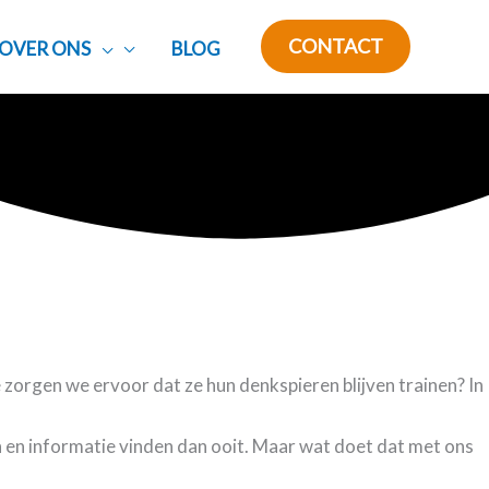
CONTACT
OVER ONS
BLOG
e zorgen we ervoor dat ze hun denkspieren blijven trainen? In
 en informatie vinden dan ooit. Maar wat doet dat met ons