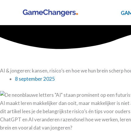
Ga
naar
GAM
de
inhoud
AI & jongeren: kansen, risico’s en hoe we hun brein scherp h
8 september 2025
AI maakt leren makkelijker dan ooit, maar makkelijker is niet
dit artikel lees je de belangrijkste risico’s én tips voor ouder
​ChatGPT en AI veranderen razendsnel hoe we werken, leren 
brein en vooral dat van jongeren?