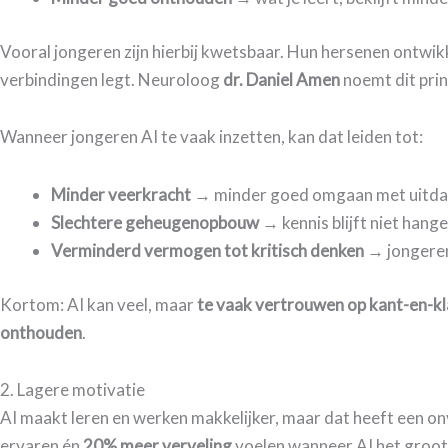
Vooral jongeren zijn hierbij kwetsbaar. Hun hersenen ontwikk
verbindingen legt. Neuroloog
dr. Daniel Amen
noemt dit prin
Wanneer jongeren AI te vaak inzetten, kan dat leiden tot:
Minder veerkracht
→ minder goed omgaan met uitda
Slechtere geheugenopbouw
→ kennis blijft niet hang
Verminderd vermogen tot kritisch denken
→ jongeren
Kortom: AI kan veel, maar
te vaak vertrouwen op kant-en-k
onthouden
.
​2. Lagere motivatie
​AI maakt leren en werken makkelijker, maar dat heeft een o
ervaren én
20% meer verveling
voelen wanneer AI het groot