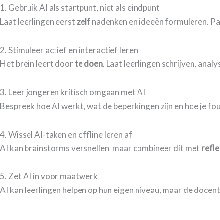
​1. Gebruik AI als startpunt, niet als eindpunt
​Laat leerlingen eerst
zelf
nadenken en ideeën formuleren. Pas 
​2. Stimuleer actief en interactief leren
​Het brein leert door
te doen
. Laat leerlingen schrijven, ana
3. ​Leer jongeren kritisch omgaan met AI
​Bespreek hoe AI werkt, wat de beperkingen zijn en hoe je fo
​4. Wissel AI-taken en offline leren af
​AI kan brainstorms versnellen, maar combineer dit met
refl
5. ​Zet AI in voor maatwerk
​AI kan leerlingen helpen op hun eigen niveau, maar de docen