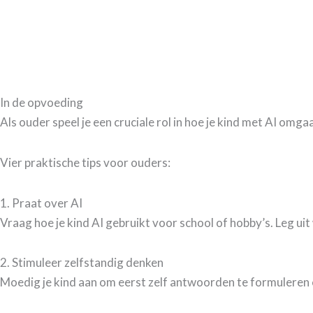
In de opvoeding
Als ouder speel je een cruciale rol in hoe je kind met AI om
​Vier praktische tips voor ouders:
​1. Praat over AI
​Vraag hoe je kind AI gebruikt voor school of hobby’s. Leg ui
2. ​Stimuleer zelfstandig denken
​Moedig je kind aan om eerst zelf antwoorden te formuleren e