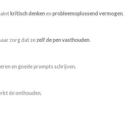
raint
kritisch denken
en
probleemoplossend vermogen
.
maar zorg dat ze
zelf de pen vasthouden
.
oleren en goede prompts schrijven.
erkt én onthouden.