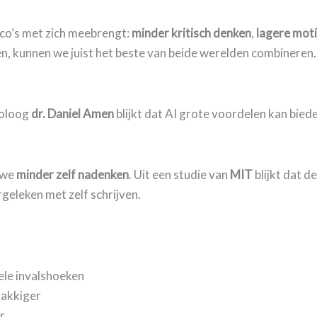
ico’s met zich meebrengt:
minder kritisch denken
,
lagere moti
n, kunnen we juist het beste van beide werelden combineren.
roloog
dr. Daniel Amen
blijkt dat AI grote voordelen kan bie
t we
minder zelf nadenken
. Uit een studie van
MIT
blijkt dat d
eleken met zelf schrijven.
ele invalshoeken
lakkiger
r