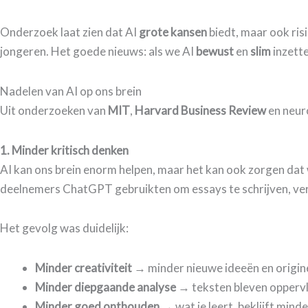
Onderzoek laat zien dat AI
grote kansen
biedt, maar ook ris
jongeren. Het goede nieuws: als we AI
bewust
en
slim
inzette
Nadelen van AI op ons brein
Uit onderzoeken van
MIT
,
Harvard Business Review
en neu
1. Minder kritisch denken
​AI kan ons brein enorm helpen, maar het kan ook zorgen da
deelnemers ChatGPT gebruikten om essays te schrijven, verg
Het gevolg was duidelijk:
Minder creativiteit
→ minder nieuwe ideeën en origin
Minder diepgaande analyse
→ teksten bleven opperv
Minder goed onthouden
→ wat je leert, beklijft minde