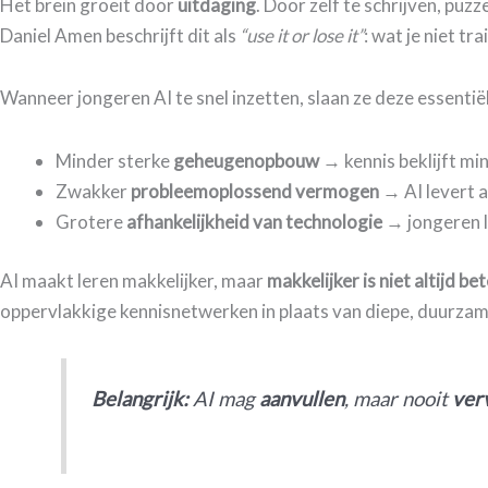
Het brein groeit door
uitdaging
. Door zelf te schrijven, pu
Daniel Amen beschrijft dit als
“use it or lose it”
: wat je niet tr
Wanneer jongeren AI te snel inzetten, slaan ze deze essentië
Minder sterke
geheugenopbouw
→ kennis beklijft mi
Zwakker
probleemoplossend vermogen
→ AI levert 
Grotere
afhankelijkheid van technologie
→ jongeren l
AI maakt leren makkelijker, maar
makkelijker is niet altijd be
oppervlakkige kennisnetwerken in plaats van diepe, duurzam
Belangrijk:
AI mag
aanvullen
, maar nooit
ver