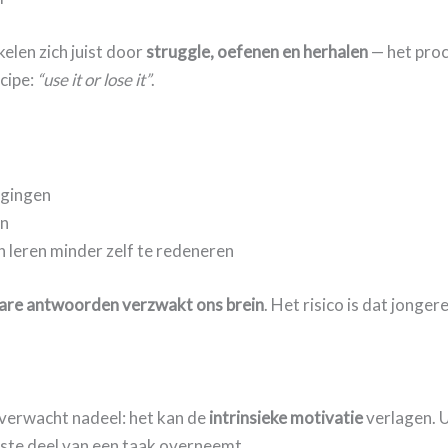
elen zich juist door
struggle, oefenen en herhalen
— het proc
cipe:
“use it or lose it”
.
gingen
en
 leren minder zelf te redeneren
lare antwoorden verzwakt ons brein
. Het risico is dat jonge
nverwacht nadeel: het kan de
intrinsieke motivatie
verlagen. U
ste deel van een taak overneemt.