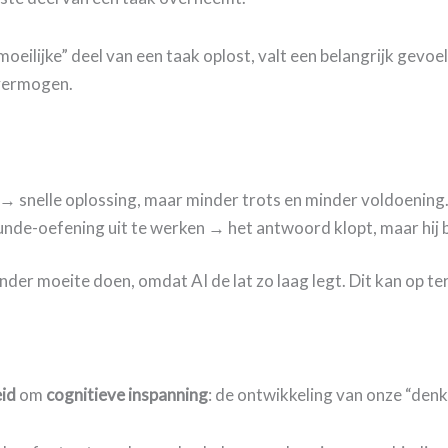
moeilijke” deel van een taak oplost, valt een belangrijk gevoe
svermogen.
T → snelle oplossing, maar minder trots en minder voldoening
unde-oefening uit te werken → het antwoord klopt, maar hij b
nder moeite doen, omdat AI de lat zo laag legt. Dit kan op te
eid
om
cognitieve inspanning
: de ontwikkeling van onze “denk