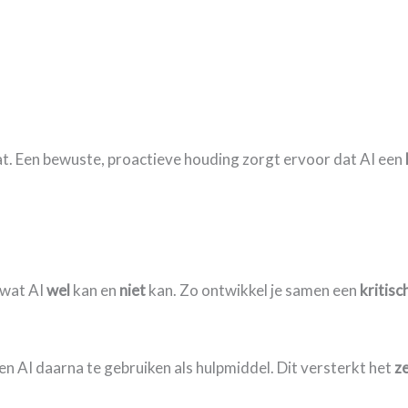
gaat. Een bewuste, proactieve houding zorgt ervoor dat AI een
t wat AI
wel
kan en
niet
kan. Zo ontwikkel je samen een
kritis
n AI daarna te gebruiken als hulpmiddel. Dit versterkt het
z