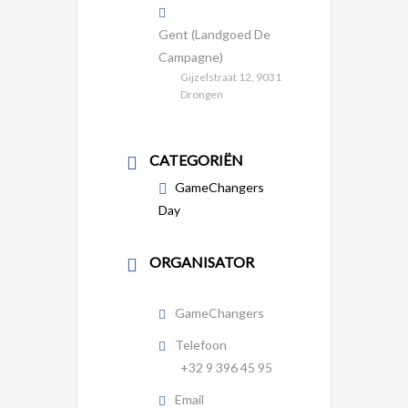
Gent (Landgoed De
Campagne)
Gijzelstraat 12, 9031
Drongen
CATEGORIËN
GameChangers
Day
ORGANISATOR
GameChangers
Telefoon
+32 9 396 45 95
Email