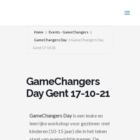
Ga
naar
de
inhoud
Home
Events - GameChangers
GameChangers Day
GameChangers Day
Gent 17-10-21
GameChangers
Day Gent 17-10-21
GameChangers Day
is een leuke en
leerrijke workshop voor gezinnen met
kinderen (10-15 jaar) die in het teken
staat van evenwichtig gamen. De