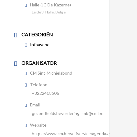
Halle (JC De Kazerne)
Leide 3, Halle, België
CATEGORIËN
Infoavond
ORGANISATOR
CM Sint-Michielsbond
Telefoon
+3222408506
Email
gezondheidsbevordering.smb@cm.be
Website
https://www.cm.be/selfservice/agenda#/activity/10666