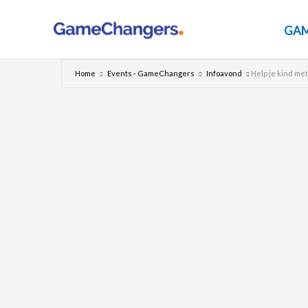
Ga
naar
GAM
de
inhoud
Home
Events - GameChangers
Infoavond
Help je kind me