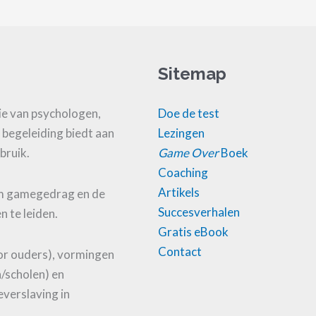
Sitemap
e van psychologen,
Doe de test
 begeleiding biedt aan
Lezingen
bruik.
Game Over
Boek
Coaching
Artikels
om gamegedrag en de
Succesverhalen
n te leiden.
Gratis eBook
Contact
or ouders), vormingen
n/scholen) en
verslaving in