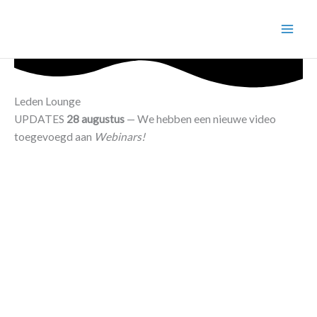
Ga
naar
de
inhoud
Leden Lounge
UPDATES
28 augustus
— We hebben een nieuwe video
toegevoegd aan
Webinars!