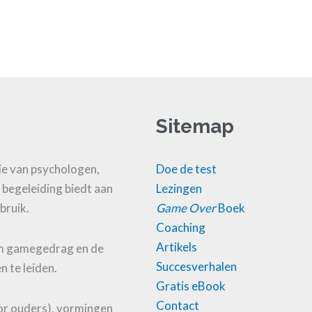
Sitemap
e van psychologen,
Doe de test
 begeleiding biedt aan
Lezingen
bruik.
Game Over
Boek
Coaching
Artikels
om gamegedrag en de
Succesverhalen
n te leiden.
Gratis eBook
Contact
or ouders), vormingen