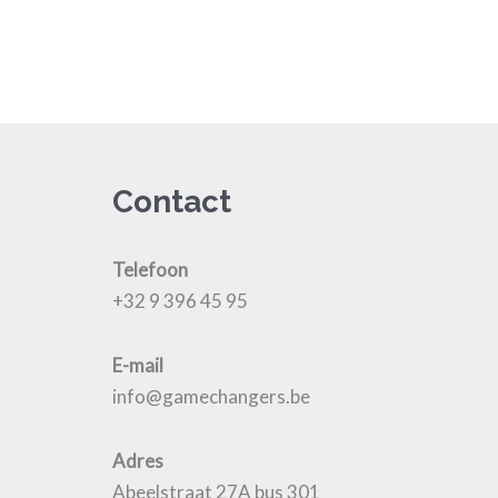
Contact
Telefoon
+32 9 396 45 95
E-mail
info@gamechangers.be
Adres
Abeelstraat 27A bus 301