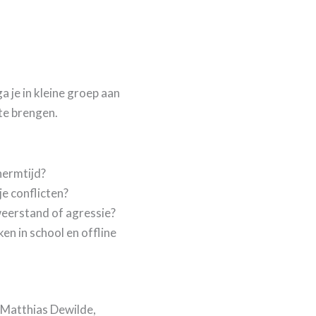
a je in kleine groep aan
 te brengen.
hermtijd?
je conflicten?
eerstand of agressie?
ken in school en offline
Matthias Dewilde,