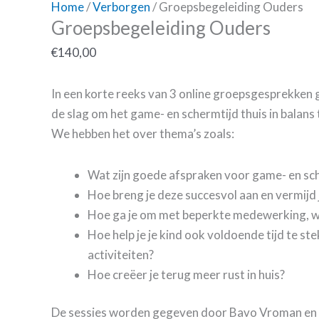
Home
/
Verborgen
/ Groepsbegeleiding Ouders
Groepsbegeleiding Ouders
€
140,00
In een korte reeks van 3 online groepsgesprekken g
de slag om het game- en schermtijd thuis in balans
We hebben het over thema’s zoals:
Wat zijn goede afspraken voor game- en sc
Hoe breng je deze succesvol aan en vermijd 
Hoe ga je om met beperkte medewerking, w
Hoe help je je kind ook voldoende tijd te ste
activiteiten?
Hoe creëer je terug meer rust in huis?
De sessies worden gegeven door Bavo Vroman en 