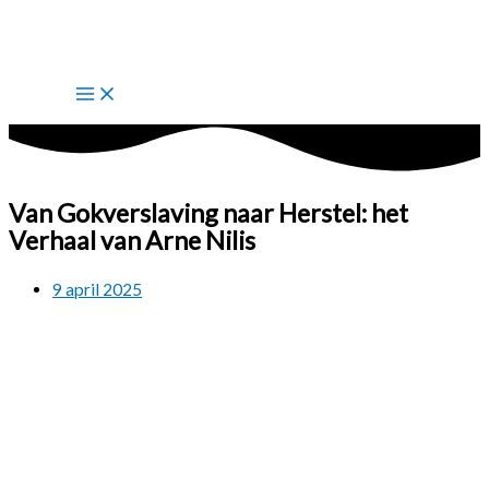
Ga
naar
de
inhoud
Van Gokverslaving naar Herstel: het
Verhaal van Arne Nilis
9 april 2025