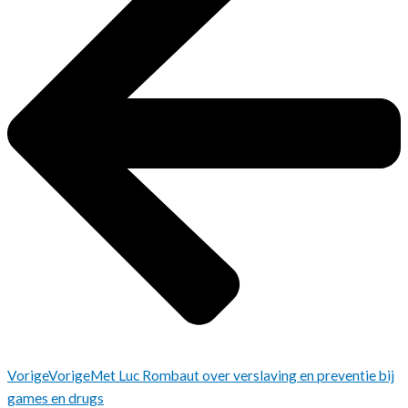
Vorige
Vorige
Met Luc Rombaut over verslaving en preventie bij
games en drugs