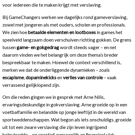
voor iedereen die te maken krijgt met verslaving.
Bij GameChangers werken we dagelijks rond gameverslaving,
zowel met jongeren als met ouders, scholen en professionals.
We zien hoe
betaalde elementen en lootboxes
in games het
speelveld langzaam doen verschuiven richting gokken. De grens
tussen
game- en gokgedrag
wordt steeds vager – en net
daarom vinden we het belangrijk om deze thema’s breder
bespreekbaar te maken. Hoewel de context verschillend is,
merken we dat de onderliggende dynamieken – zoals
escapisme
,
dopaminekicks
en
verlies van controle
– vaak
verrassend gelijklopend zijn.
Om die reden gingen we in gesprek met Arne Nilis,
ervaringsdeskundige in gokverslaving. Arne groeide op in een
voetbalfamilie en belandde op jonge leeftijd in de wereld van
sportweddenschappen. Wat begon als iets onschuldigs, groeide
uit tot een zware verslaving die zijn leven ingrijpend
beïnvloedde – op sportief, persoonlijk en financieel vlak.