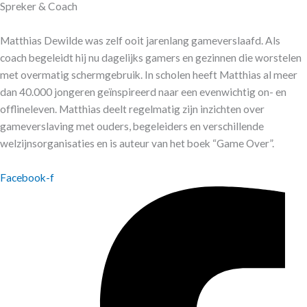
Spreker & Coach
Matthias Dewilde was zelf ooit jarenlang gameverslaafd. Als
coach begeleidt hij nu dagelijks gamers en gezinnen die worstelen
met overmatig schermgebruik. In scholen heeft Matthias al meer
dan 40.000 jongeren geïnspireerd naar een evenwichtig on- en
offlineleven. Matthias deelt regelmatig zijn inzichten over
gameverslaving met ouders, begeleiders en verschillende
welzijnsorganisaties en is auteur van het boek “Game Over”.
Facebook-f