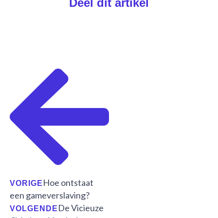
Deel dit artikel
Vorige
Volgende
Hoe ontstaat
VORIGE
een gameverslaving?
De Vicieuze
VOLGENDE