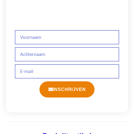
nieuwe artikels
Schrijf je in op onze nieuwsbrief
First
Name
Last
Name
Email
INSCHRIJVEN