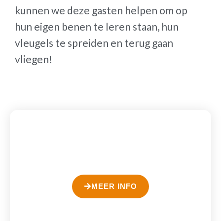
kunnen we deze gasten helpen om op
hun eigen benen te leren staan, hun
vleugels te spreiden en terug gaan
vliegen!
Ontdek 'Schermtijd in Balans'
Help je kind te groeien in het (offline) leven
MEER INFO