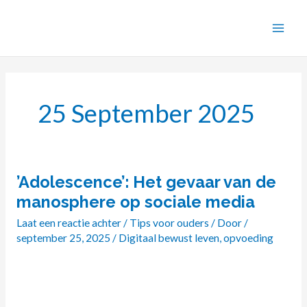
Ga
naar
de
inhoud
25 September 2025
​’Adolescence’: Het gevaar van de
’Adolescence’:
manosphere op sociale media
Het
Laat een reactie achter
/
Tips voor ouders
/ Door
/
gevaar
september 25, 2025
/
Digitaal bewust leven
,
opvoeding
van
de
manosphere
op