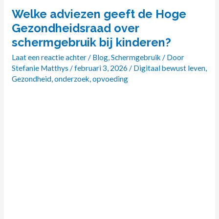
​Welke adviezen geeft de Hoge
Welke
Gezondheidsraad over
adviezen
schermgebruik bij kinderen?
geeft
Laat een reactie achter
/
Blog
,
Schermgebruik
/ Door
de
Stefanie Matthys
/
februari 3, 2026
/
Digitaal bewust leven
,
Hoge
Gezondheid
,
onderzoek
,
opvoeding
Gezondheidsraad
over
schermgebruik
bij
kinderen?