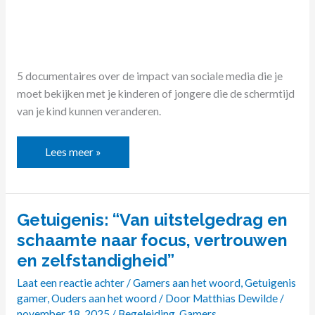
5 documentaires over de impact van sociale media die je
moet bekijken met je kinderen of jongere die de schermtijd
van je kind kunnen veranderen.
Lees meer »
Getuigenis: “Van uitstelgedrag en
Getuigenis:
“Van
schaamte naar focus, vertrouwen
uitstelgedrag
en zelfstandigheid”
en
Laat een reactie achter
/
Gamers aan het woord
,
Getuigenis
schaamte
gamer
,
Ouders aan het woord
/ Door
Matthias Dewilde
/
naar
november 18, 2025
/
Begeleiding
,
Gamers
,