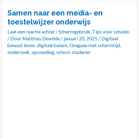
Samen naar een media- en
Samen
naar
toestelwijzer onderwijs
een
Laat een reactie achter
/
Schermgebruik
,
Tips voor scholen
media-
/ Door
Matthias Dewilde
/
januari 20, 2025
/
Digitaal
en
bewust leven
,
digitale balans
,
Omgaan met schermtijd
,
toestelwijzer
onderzoek
,
opvoeding
,
school
,
studeren
onderwijs