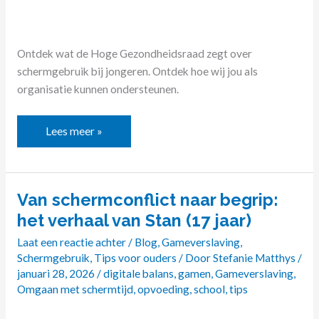
Ontdek wat de Hoge Gezondheidsraad zegt over
schermgebruik bij jongeren. Ontdek hoe wij jou als
organisatie kunnen ondersteunen.
Lees meer »
Van schermconflict naar begrip:
Van
schermconflict
het verhaal van Stan (17 jaar)
naar
Laat een reactie achter
/
Blog
,
Gameverslaving
,
begrip:
Schermgebruik
,
Tips voor ouders
/ Door
Stefanie Matthys
/
het
januari 28, 2026
/
digitale balans
,
gamen
,
Gameverslaving
,
verhaal
Omgaan met schermtijd
,
opvoeding
,
school
,
tips
van