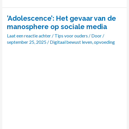
​’Adolescence’: Het gevaar van de
’Adolescence’:
manosphere op sociale media
Het
Laat een reactie achter
/
Tips voor ouders
/ Door
/
gevaar
september 25, 2025
/
Digitaal bewust leven
,
opvoeding
van
de
manosphere
op
sociale
media