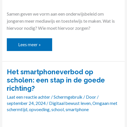
Samen geven we vorm aan een onderwijsbeleid om
jongeren meer mediawijs en toestelwijs te maken. Wat is
hiervoor nodig? Wie moet hiervoor zorgen?
Lees meer »
Het smartphoneverbod op
Het
smartphoneverbod
scholen: een stap in de goede
op
richting?
scholen:
Laat een reactie achter
/
Schermgebruik
/ Door
/
een
september 24, 2024
/
Digitaal bewust leven
,
Omgaan met
stap
schermtijd
,
opvoeding
,
school
,
smartphone
in
de