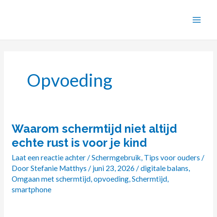
Ga
naar
de
inhoud
Opvoeding
Waarom schermtijd niet altijd
Waarom
schermtijd
echte rust is voor je kind
niet
Laat een reactie achter
/
Schermgebruik
,
Tips voor ouders
/
altijd
Door
Stefanie Matthys
/
juni 23, 2026
/
digitale balans
,
echte
Omgaan met schermtijd
,
opvoeding
,
Schermtijd
,
rust
smartphone
is
voor