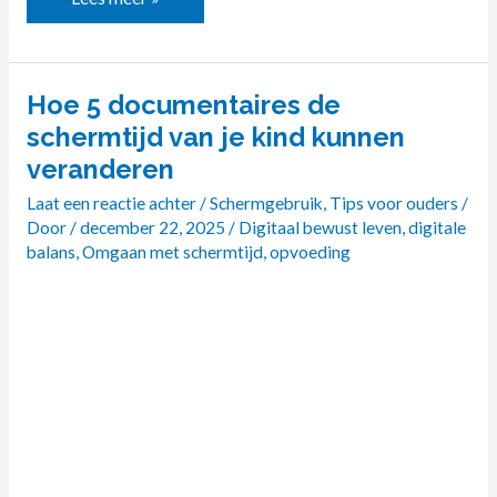
Hoe 5 documentaires de
Hoe
5
schermtijd van je kind kunnen
documentaires
veranderen
de
Laat een reactie achter
/
Schermgebruik
,
Tips voor ouders
/
schermtijd
Door
/
december 22, 2025
/
Digitaal bewust leven
,
digitale
van
balans
,
Omgaan met schermtijd
,
opvoeding
je
kind
kunnen
veranderen