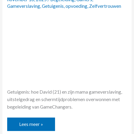
focus,
Gameverslaving
,
Getuigenis
,
opvoeding
,
Zelfvertrouwen
vertrouwen
en
zelfstandigheid”
Getuigenis: hoe David (21) en zijn mama gameverslaving,
uitstelgedrag en schermtijdproblemen overwonnen met
begeleiding van GameChangers.
Lees meer »