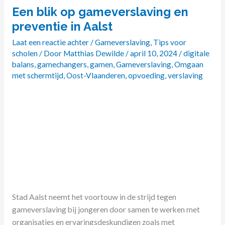
Een blik op gameverslaving en
Een
blik
preventie in Aalst
op
Laat een reactie achter
/
Gameverslaving
,
Tips voor
gameverslaving
scholen
/ Door
Matthias Dewilde
/
april 10, 2024
/
digitale
en
balans
,
gamechangers
,
gamen
,
Gameverslaving
,
Omgaan
preventie
met schermtijd
,
Oost-Vlaanderen
,
opvoeding
,
verslaving
in
Aalst
Stad Aalst neemt het voortouw in de strijd tegen
gameverslaving bij jongeren door samen te werken met
organisaties en ervaringsdeskundigen zoals met