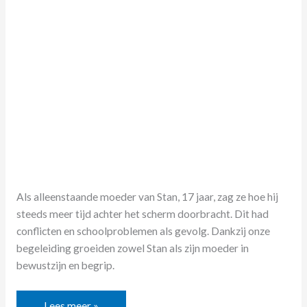
Stan
(17
jaar)
Als alleenstaande moeder van Stan, 17 jaar, zag ze hoe hij
steeds meer tijd achter het scherm doorbracht. Dit had
conflicten en schoolproblemen als gevolg. Dankzij onze
begeleiding groeiden zowel Stan als zijn moeder in
bewustzijn en begrip.
Lees meer »