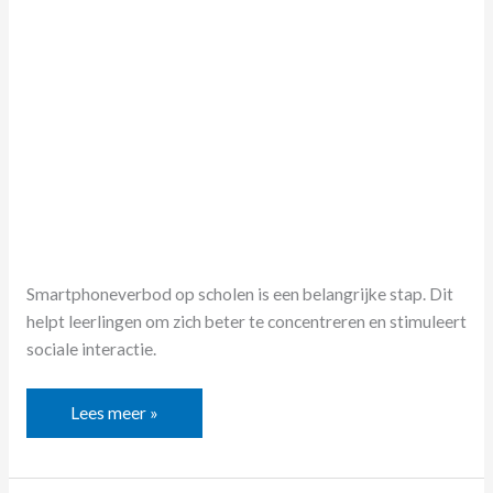
goede
richting?
Smartphoneverbod op scholen is een belangrijke stap. Dit
helpt leerlingen om zich beter te concentreren en stimuleert
sociale interactie.
Lees meer »