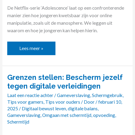
De Netflix-serie ‘Adolescence’ laat op een confronterende
manier zien hoe jongeren kwetsbaar zijn voor online
manipulatie, zoals uit de manosphere. We leggen uit
waarom en hoe je jongeren kan helpen hierin.
Lees meer »
Grenzen stellen: Bescherm jezelf
Grenzen
stellen:
tegen digitale verleidingen
Bescherm
Laat een reactie achter
/
Gameverslaving
,
Schermgebruik
,
jezelf
Tips voor gamers
,
Tips voor ouders
/ Door
/
februari 10,
tegen
2025
/
Digitaal bewust leven
,
digitale balans
,
digitale
Gameverslaving
,
Omgaan met schermtijd
,
opvoeding
,
verleidingen
Schermtijd