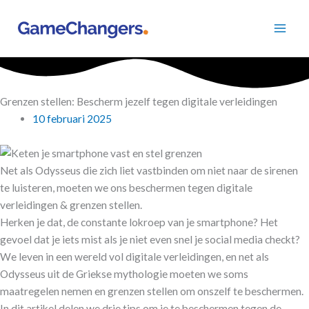
Ga
naar
de
inhoud
Grenzen stellen: Bescherm jezelf tegen digitale verleidingen
10 februari 2025
Net als Odysseus die zich liet vastbinden om niet naar de sirenen
te luisteren, moeten we ons beschermen tegen digitale
verleidingen & grenzen stellen.
Herken je dat, de constante lokroep van je smartphone? Het
gevoel dat je iets mist als je niet even snel je social media checkt?
We leven in een wereld vol digitale verleidingen, en net als
Odysseus uit de Griekse mythologie moeten we soms
maatregelen nemen en grenzen stellen om onszelf te beschermen.
In dit artikel delen we drie tips om je te beschermen tegen de