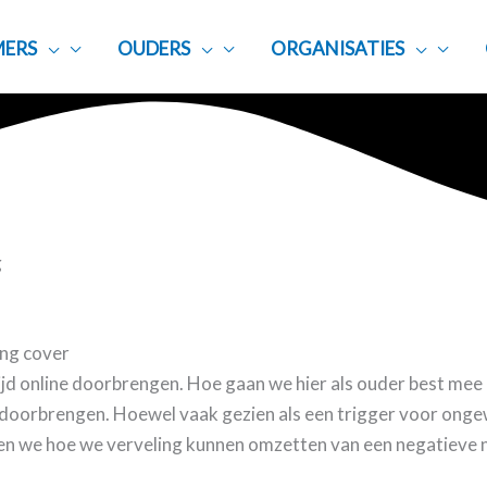
ERS
OUDERS
ORGANISATIES
g
 tijd online doorbrengen. Hoe gaan we hier als ouder best me
ine doorbrengen. Hoewel vaak gezien als een trigger voor on
ennen we hoe we verveling kunnen omzetten van een negatieve 