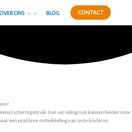
CONTACT
OVER ONS
BLOG
e om?
gewenst schermgebruik, kan verveling ook kansen bieden voor
naar een positieve ontwikkeling van onze kinderen.