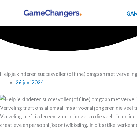
Ga
naar
GAM
de
inhoud
Help je kinderen succesvoller (offline) omgaan met vervelin
26 juni 2024
Verveling treft ons allemaal, maar vooral jongeren die veel
Verveling treft iedereen, vooral jongeren die veel tijd onl
creatieve en persoonlijke ontwikkeling. In dit artikel verk