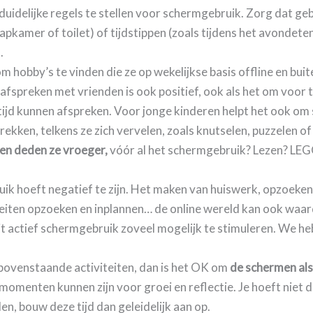
idelijke regels te stellen voor schermgebruik. Zorg dat geb
pkamer of toilet) of tijdstippen (zoals tijdens het avondeten,
t
.
m hobby’s te vinden die ze op wekelijkse basis offline en bui
n afspreken met vrienden is ook positief, ook als het om voor 
tijd kunnen afspreken.
Voor jonge kinderen helpt het ook om 
 trekken, telkens ze zich vervelen, zoals knutselen, puzzelen
ten deden ze vroeger,
vóór al het schermgebruik? Lezen? LEGO
uik hoeft negatief te zijn. Het maken van huiswerk, opzoeke
iteiten opzoeken en inplannen… de online wereld kan ook waarde
it actief schermgebruik zoveel mogelijk te stimuleren. We he
 bovenstaande activiteiten, dan is het OK om
de schermen als
 momenten kunnen zijn voor groei en reflectie. Je hoeft niet de
den, bouw deze tijd dan geleidelijk aan op.