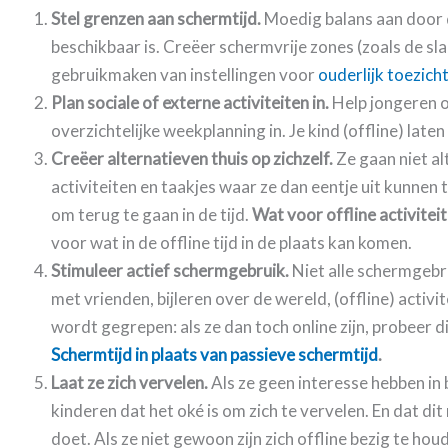
Stel grenzen aan schermtijd.
Moedig balans aan door du
beschikbaar is. Creëer schermvrije zones (zoals de slaa
gebruikmaken van instellingen voor
ouderlijk toezich
Plan sociale of externe activiteiten in.
Help jongeren o
overzichtelijke weekplanning in. Je kind (offline) late
Creëer alternatieven thuis op zichzelf.
Ze gaan niet al
activiteiten en taakjes waar ze dan eentje uit kunnen
om terug te gaan in de tijd.
Wat voor offline activitei
voor wat in de offline tijd in de plaats kan komen.
Stimuleer actief schermgebruik.
Niet alle schermgebr
met vrienden, bijleren over de wereld, (offline) activ
wordt gegrepen: als ze dan toch online zijn, probeer d
Schermtijd in plaats van passieve schermtijd
.
Laat ze zich vervelen.
Als ze geen interesse hebben in
kinderen dat het oké is om zich te vervelen. En dat dit
doet. Als ze niet gewoon zijn zich offline bezig te hou