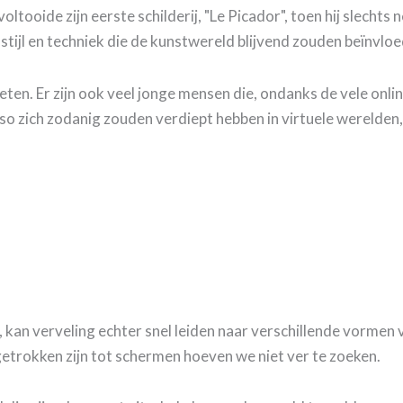
oltooide zijn eerste schilderij, "Le Picador", toen hij slecht
ijl en techniek die de kunstwereld blijvend zouden beïnvloe
en. Er zijn ook veel jonge mensen die, ondanks de vele onlin
o zich zodanig zouden verdiept hebben in virtuele werelden, 
en, kan verveling echter snel leiden naar verschillende vorme
getrokken zijn tot schermen hoeven we niet ver te zoeken.