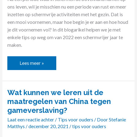
ons leven, wil je misschien nu een periode van rust en meer
inzetten op schermvrije activiteiten met het gezin. Dat is
een mooi voornemen, maar hoe begin je er aan en hoe houd
je dit voornemen vol? In dit blogarikel helpen we je met
enkele tips op weg om van 2022 een schermvrijer jaar te
maken.
Lees meer »
Wat kunnen we leren uit de
Wat
kunnen
maatregelen van China tegen
we
gameverslaving?
leren
Laat een reactie achter
/
Tips voor ouders
/ Door
Stefanie
uit
Matthys
/
december 20, 2021
/
tips voor ouders
de