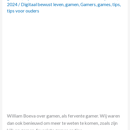
met
2024
/
Digitaal bewust leven
,
gamen
,
Gamers
,
games
,
tips
,
William
tips voor ouders
Boeva
over
gamen
William Boeva over gamen, als fervente gamer. Wij waren
dan ook benieuwd om meer te weten te komen, zoals zijn