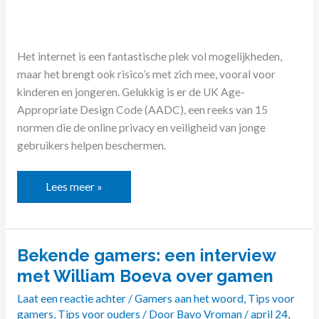
Het internet is een fantastische plek vol mogelijkheden,
maar het brengt ook risico’s met zich mee, vooral voor
kinderen en jongeren. Gelukkig is er de UK Age-
Appropriate Design Code (AADC), een reeks van 15
normen die de online privacy en veiligheid van jonge
gebruikers helpen beschermen.
Lees meer »
Bekende gamers: een interview
Bekende
gamers:
met William Boeva over gamen
een
Laat een reactie achter
/
Gamers aan het woord
,
Tips voor
interview
gamers
,
Tips voor ouders
/ Door
Bavo Vroman
/
april 24,