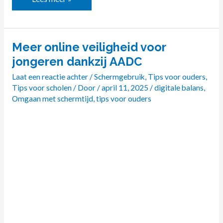
Meer online veiligheid voor
Meer
online
jongeren dankzij AADC
veiligheid
Laat een reactie achter
/
Schermgebruik
,
Tips voor ouders
,
voor
Tips voor scholen
/ Door
/
april 11, 2025
/
digitale balans
,
jongeren
Omgaan met schermtijd
,
tips voor ouders
dankzij
AADC