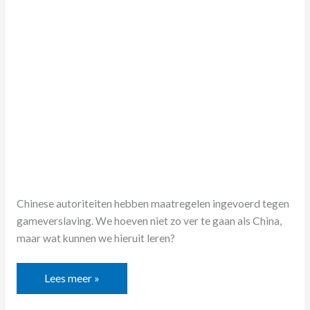
maatregelen
van
China
tegen
gameverslaving?
Chinese autoriteiten hebben maatregelen ingevoerd tegen
gameverslaving. We hoeven niet zo ver te gaan als China,
maar wat kunnen we hieruit leren?
Lees meer »