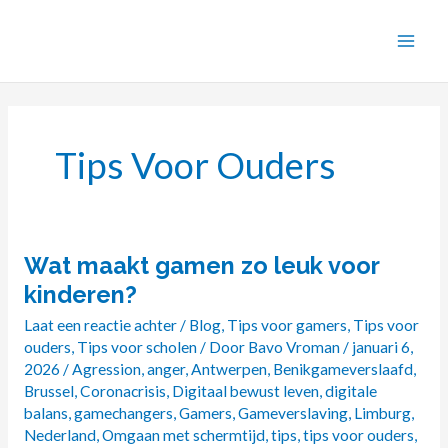
Ga
naar
de
inhoud
Tips Voor Ouders
Wat maakt gamen zo leuk voor
Wat
maakt
kinderen?
gamen
Laat een reactie achter
/
Blog
,
Tips voor gamers
,
Tips voor
zo
ouders
,
Tips voor scholen
/ Door
Bavo Vroman
/
januari 6,
leuk
2026
/
Agression
,
anger
,
Antwerpen
,
Benikgameverslaafd
,
voor
Brussel
,
Coronacrisis
,
Digitaal bewust leven
,
digitale
kinderen?
balans
,
gamechangers
,
Gamers
,
Gameverslaving
,
Limburg
,
Nederland
,
Omgaan met schermtijd
,
tips
,
tips voor ouders
,