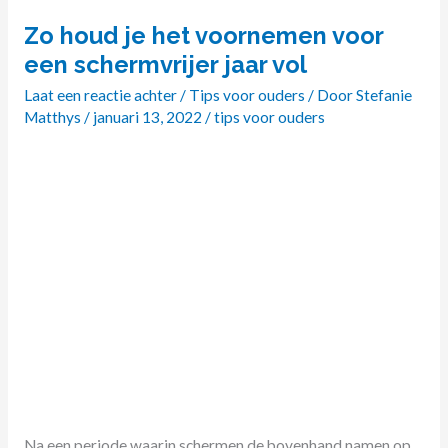
Zo houd je het voornemen voor
Zo
houd
een schermvrijer jaar vol
je
Laat een reactie achter
/
Tips voor ouders
/ Door
Stefanie
het
Matthys
/
januari 13, 2022
/
tips voor ouders
voornemen
voor
een
schermvrijer
jaar
vol
Na een periode waarin schermen de bovenhand namen op