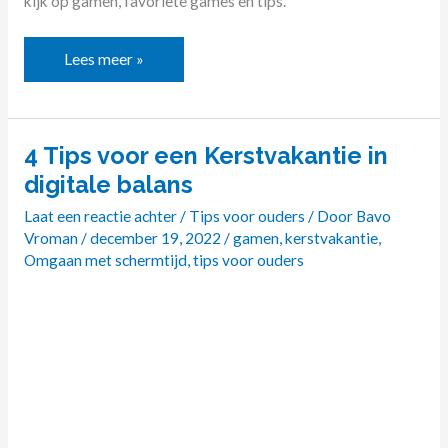
kijk op gamen, favoriete games en tips.
Lees meer »
4 Tips voor een Kerstvakantie in
4
Tips
digitale balans
voor
Laat een reactie achter
/
Tips voor ouders
/ Door
Bavo
een
Vroman
/
december 19, 2022
/
gamen
,
kerstvakantie
,
Kerstvakantie
Omgaan met schermtijd
,
tips voor ouders
in
digitale
balans