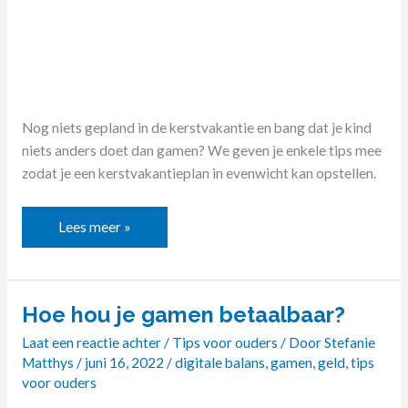
Nog niets gepland in de kerstvakantie en bang dat je kind
niets anders doet dan gamen? We geven je enkele tips mee
zodat je een kerstvakantieplan in evenwicht kan opstellen.
Lees meer »
Hoe hou je gamen betaalbaar?
Hoe
hou
Laat een reactie achter
/
Tips voor ouders
/ Door
Stefanie
je
Matthys
/
juni 16, 2022
/
digitale balans
,
gamen
,
geld
,
tips
gamen
voor ouders
betaalbaar?