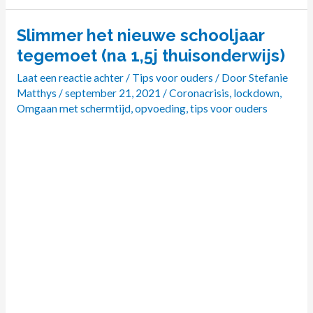
Slimmer het nieuwe schooljaar
Slimmer
het
tegemoet (na 1,5j thuisonderwijs)
nieuwe
Laat een reactie achter
/
Tips voor ouders
/ Door
Stefanie
schooljaar
Matthys
/
september 21, 2021
/
Coronacrisis
,
lockdown
,
tegemoet
Omgaan met schermtijd
,
opvoeding
,
tips voor ouders
(na
1,5j
thuisonderwijs)