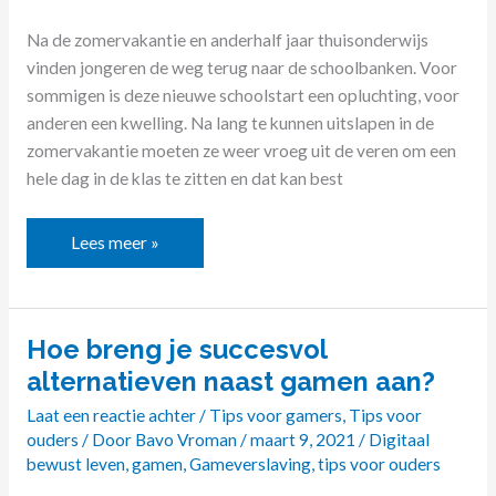
Na de zomervakantie en anderhalf jaar thuisonderwijs
vinden jongeren de weg terug naar de schoolbanken. Voor
sommigen is deze nieuwe schoolstart een opluchting, voor
anderen een kwelling. Na lang te kunnen uitslapen in de
zomervakantie moeten ze weer vroeg uit de veren om een
hele dag in de klas te zitten en dat kan best
Lees meer »
Hoe breng je succesvol
Hoe
breng
alternatieven naast gamen aan?
je
Laat een reactie achter
/
Tips voor gamers
,
Tips voor
succesvol
ouders
/ Door
Bavo Vroman
/
maart 9, 2021
/
Digitaal
alternatieven
bewust leven
,
gamen
,
Gameverslaving
,
tips voor ouders
naast