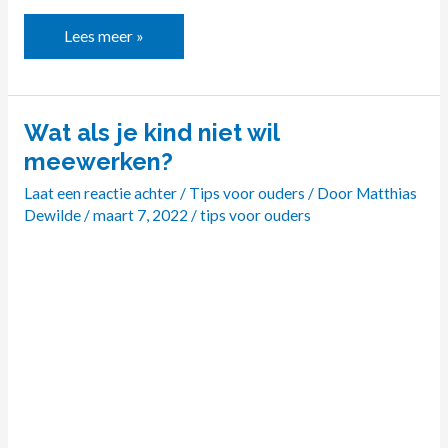
Lees meer »
Wat als je kind niet wil
Wat
als
meewerken?
je
Laat een reactie achter
/
Tips voor ouders
/ Door
Matthias
kind
Dewilde
/
maart 7, 2022
/
tips voor ouders
niet
wil
meewerken?