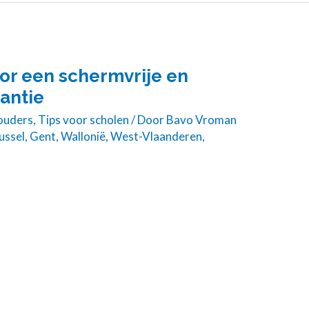
oor een schermvrije en
antie
 ouders
,
Tips voor scholen
/ Door
Bavo Vroman
ussel
,
Gent
,
Wallonië
,
West-Vlaanderen
,