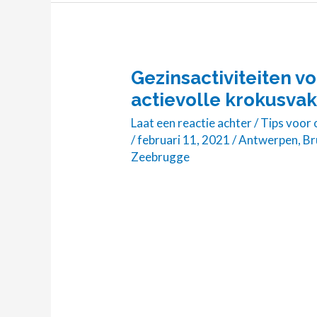
Gezinsactiviteiten v
Gezinsactiviteiten
voor
actievolle krokusvak
een
Laat een reactie achter
/
Tips voor
schermvrije
/
februari 11, 2021
/
Antwerpen
,
Br
en
Zeebrugge
actievolle
krokusvakantie