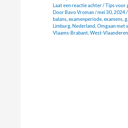
Tips
Laat een reactie achter
/
Tips voor
om
Door
Bavo Vroman
/
mei 30, 2024
balans
,
examenperiode
,
examens
,
g
beter
Limburg
,
Nederland
,
Omgaan met s
te
Vlaams-Brabant
,
West-Vlaandere
studeren
tijdens
de
examens