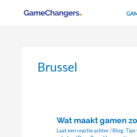
Ga
naar
GAM
de
inhoud
Brussel
Wat maakt gamen zo 
Wat
maakt
Laat een reactie achter
/
Blog
,
Tips
gamen