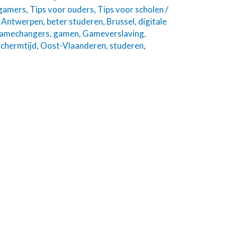
 gamers
,
Tips voor ouders
,
Tips voor scholen
/
/
Antwerpen
,
beter studeren
,
Brussel
,
digitale
amechangers
,
gamen
,
Gameverslaving
,
chermtijd
,
Oost-Vlaanderen
,
studeren
,
n