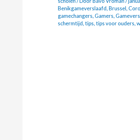
scholen
/ Door
Bavo Vroman
/
janu
Benikgameverslaafd
,
Brussel
,
Coro
zo
gamechangers
,
Gamers
,
Gamevers
leuk
schermtijd
,
tips
,
tips voor ouders
,
w
voor
kinderen?