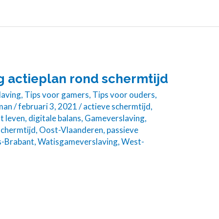
ig actieplan rond schermtijd
aving
,
Tips voor gamers
,
Tips voor ouders
,
man
/
februari 3, 2021
/
actieve schermtijd
,
t leven
,
digitale balans
,
Gameverslaving
,
chermtijd
,
Oost-Vlaanderen
,
passieve
s-Brabant
,
Watisgameverslaving
,
West-