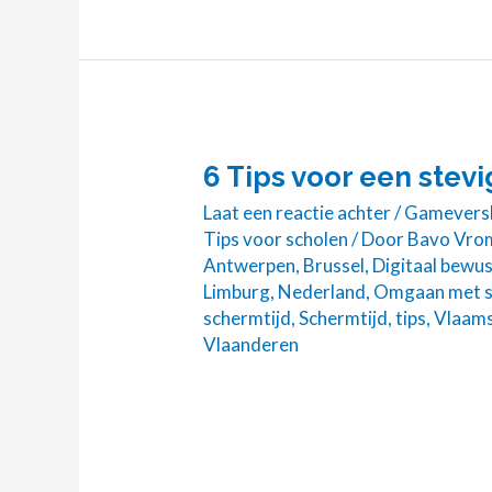
6 Tips voor een stev
6
Tips
Laat een reactie achter
/
Gameversl
voor
Tips voor scholen
/ Door
Bavo Vro
Antwerpen
,
Brussel
,
Digitaal bewus
een
Limburg
,
Nederland
,
Omgaan met s
stevig
schermtijd
,
Schermtijd
,
tips
,
Vlaam
actieplan
Vlaanderen
rond
schermtijd