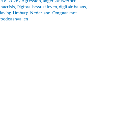
ari 6, 2026
/
Agression
,
anger
,
Antwerpen
,
nacrisis
,
Digitaal bewust leven
,
digitale balans
,
laving
,
Limburg
,
Nederland
,
Omgaan met
oedeaanvallen