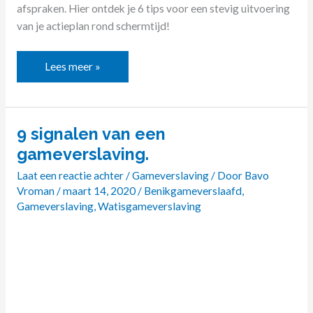
afspraken. Hier ontdek je 6 tips voor een stevig uitvoering
van je actieplan rond schermtijd!
Lees meer »
9 signalen van een
9
signalen
gameverslaving.
van
Laat een reactie achter
/
Gameverslaving
/ Door
Bavo
een
Vroman
/
maart 14, 2020
/
Benikgameverslaafd
,
gameverslaving.
Gameverslaving
,
Watisgameverslaving