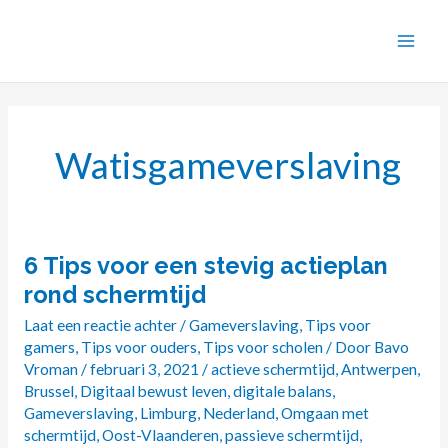
Ga
naar
de
inhoud
Watisgameverslaving
6 Tips voor een stevig actieplan
6
Tips
rond schermtijd
voor
Laat een reactie achter
/
Gameverslaving
,
Tips voor
een
gamers
,
Tips voor ouders
,
Tips voor scholen
/ Door
Bavo
stevig
Vroman
/
februari 3, 2021
/
actieve schermtijd
,
Antwerpen
,
actieplan
Brussel
,
Digitaal bewust leven
,
digitale balans
,
rond
Gameverslaving
,
Limburg
,
Nederland
,
Omgaan met
schermtijd
,
Oost-Vlaanderen
,
passieve schermtijd
,
schermtijd