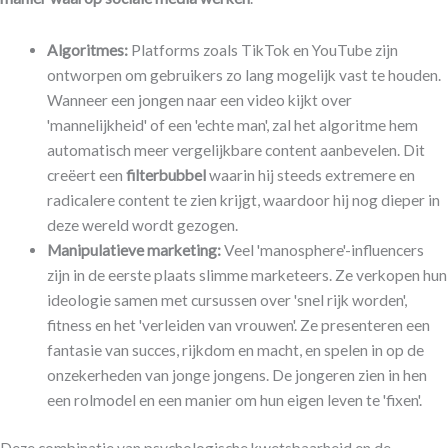
Algoritmes:
Platforms zoals TikTok en YouTube zijn
ontworpen om gebruikers zo lang mogelijk vast te houden.
Wanneer een jongen naar een video kijkt over
'mannelijkheid' of een 'echte man', zal het algoritme hem
automatisch meer vergelijkbare content aanbevelen. Dit
creëert een
filterbubbel
waarin hij steeds extremere en
radicalere content te zien krijgt, waardoor hij nog dieper in
deze wereld wordt gezogen.
Manipulatieve marketing:
Veel 'manosphere'-influencers
zijn in de eerste plaats slimme marketeers. Ze verkopen hun
ideologie samen met cursussen over 'snel rijk worden',
fitness en het 'verleiden van vrouwen'. Ze presenteren een
fantasie van succes, rijkdom en macht, en spelen in op de
onzekerheden van jonge jongens. De jongeren zien in hen
een rolmodel en een manier om hun eigen leven te 'fixen'.
Deze combinatie van psychologische kwetsbaarheid en de