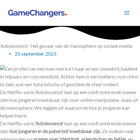
Ga
naar
de
inhoud
​’Adolescence’: Het gevaar van de manosphere op sociale media
25 september 2025
De Netflix-serie 'Adolescence' laat op een confronterende manier
zien hoe jongeren kwetsbaar zijn voor online manipulatie, zoals uit
de manosphere. We leggen uit waarom en hoe je jongeren kan
helpen hierin.
De Netflix-serie
'Adolescence'
laat op een confronterende manier
zien
hoe jongeren in de puberteit kwetsbaar zijn
. Ze zoeken naar
antwoorden op
vragen over identiteit, vriendschap en liefde
, en