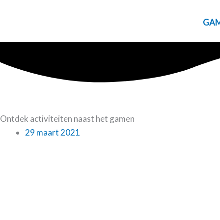
Ga
naar
GAM
de
inhoud
Ontdek activiteiten naast het gamen
29 maart 2021