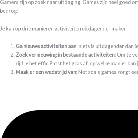
Gamers zijn op zoek naar uitdaging. Games zijn heel goed om j
bedrog!
Je kan op drie manieren activiteiten uitdagender maken
Ga nieuwe activiteiten aan
: niets is uitdagender dan 
Zoek vernieuwing in bestaande activiteiten
: Om te ve
rijd je het efficiëntst het gras af, op welke manier k
Maak er een wedstrijd van
: Net zoals games zorgt ee