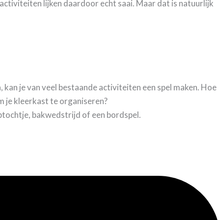
tiviteiten lijken daardoor echt saai. Maar dat is natuurlijk
, kan je van veel bestaande activiteiten een spel maken. Hoe
om je kleerkast te organiseren?
tochtje, bakwedstrijd of een bordspel.