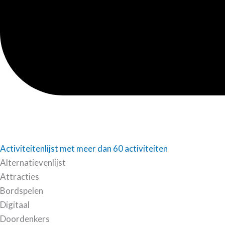
Activiteitenlijst met meer dan 60 activiteiten
Alternatievenlijst
Attracties
Bordspelen
Digitaal
Doordenkers