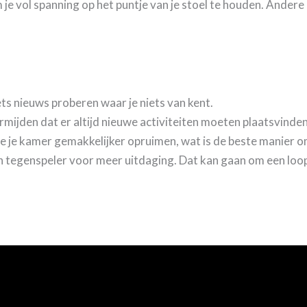
e vol spanning op het puntje van je stoel te houden. Andere ac
iets nieuws proberen waar je niets van kent.
rmijden dat er altijd nieuwe activiteiten moeten plaatsvinden
an je je kamer gemakkelijker opruimen, wat is de beste manier 
n tegenspeler voor meer uitdaging. Dat kan gaan om een loop