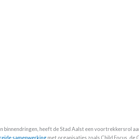
ven binnendringen, heeft de Stad Aalst een voortrekkersrol a
reide samenwerking
met organisaties zoals Child Focus, de