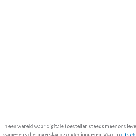
In een wereld waar digitale toestellen steeds meer ons le
game- en schermverslaving
onder
jongeren
. Via een
uitgeb