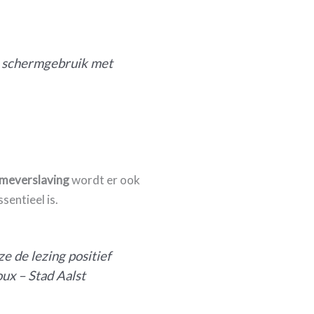
er schermgebruik met
ameverslaving
wordt er ook
ssentieel is.
e de lezing positief
oux – Stad Aalst