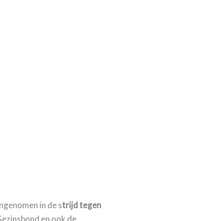
angenomen in de s
trijd tegen
 Gezinsbond en ook de