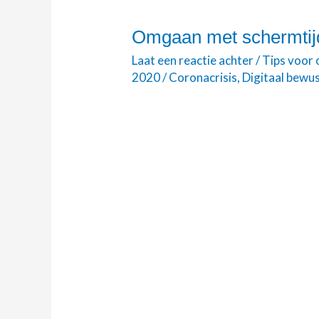
Omgaan met schermtijd 
Omgaan
met
Laat een reactie achter
/
Tips voor
schermtijd
2020
/
Coronacrisis
,
Digitaal bewus
tijdens
de
Coronacrisis.