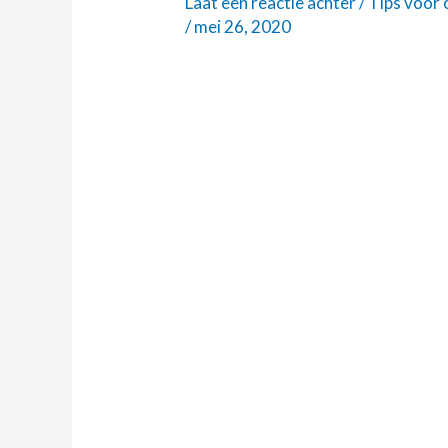
Laat een reactie achter
/
Tips voor
ook
/
mei 26, 2020
positief
zijn?