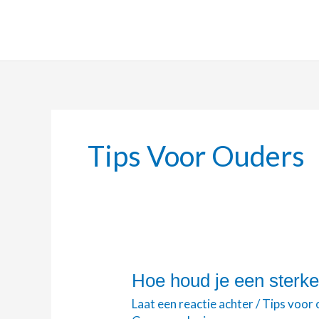
Ga
naar
de
inhoud
Tips Voor Ouders
Hoe houd je een sterk
Hoe
houd
Laat een reactie achter
/
Tips voor
je