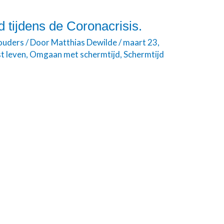
tijdens de Coronacrisis.
 ouders
/ Door
Matthias Dewilde
/
maart 23,
t leven
,
Omgaan met schermtijd
,
Schermtijd